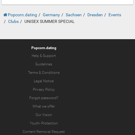
Popcorn.dating
Germany
Sachsen
Dresden
Events
Clubs
UNISEX SUMMER SPECIAL
Popcorn.dating
Help & Support
Guidelines
Terms & Conditions
Legal Notice
Privacy Policy
Forgot password?
What we offer
Our Vision
Youth-
Protection
Content Removal Request