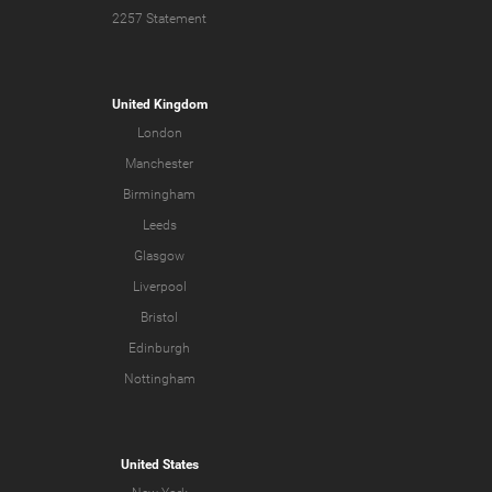
2257 Statement
United Kingdom
London
Manchester
Birmingham
Leeds
Glasgow
Liverpool
Bristol
Edinburgh
Nottingham
United States