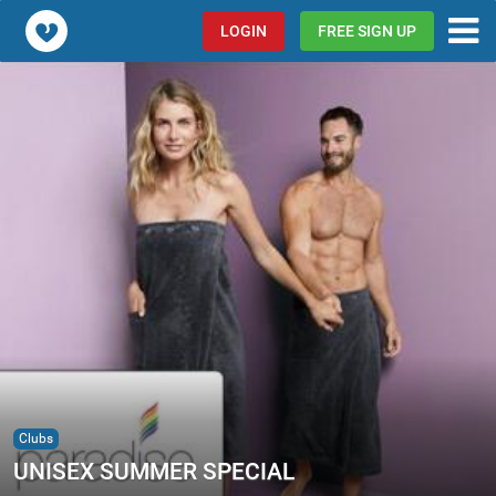
Popcorn.dating
LOGIN
FREE SIGN UP
Clubs
UNISEX SUMMER SPECIAL