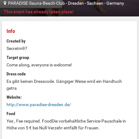
PARADISE-Sauna-Beach-Club
-
Dresden
-
Sachsen
-
Germany
This event has already taken place!
Info
Created by
Secretm97
Target group
Come along, everyone is welcome!
Dress code
Es gibt keinen Dresscode. Gängiger Weise wird ein Handtuch
getra
Website:
http://www.paradise-dresden.de/
Food
Yes , Fee required. FoodDie vorbehaltliche Service-Pauschale in
Höhe von 5 € bei Null-Verzehr entfällt für Frauen.