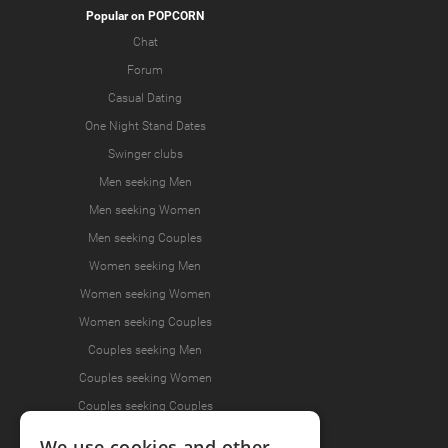
Popular on POPCORN
Chat
Forum
Casual Dating
One Night Stand Dates
Swinger clubs
Men seeking Men
Men seeking Women
Men seeking Couples
Women seeking Men
Women seeking Women
Women seeking Couples
Couples seeking Men
Couples seeking Women
Couples seeking Couples
We use cookies and other