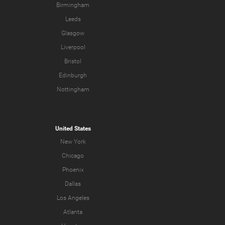
Birmingham
Leeds
Glasgow
Liverpool
Bristol
Edinburgh
Nottingham
United States
New York
Chicago
Phoenix
Dallas
Los Angeles
Atlanta