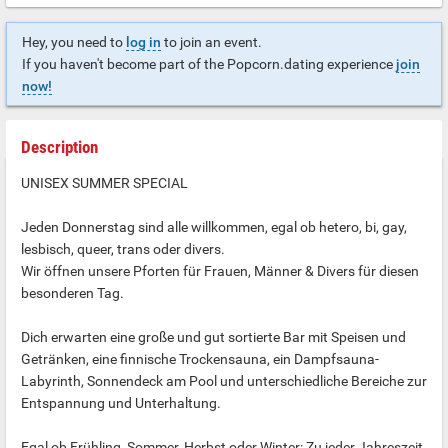
Hey, you need to
log in
to join an event.
If you haven't become part of the Popcorn.dating experience
join
now!
Description
UNISEX SUMMER SPECIAL
Jeden Donnerstag sind alle willkommen, egal ob hetero, bi, gay,
lesbisch, queer, trans oder divers.
Wir öffnen unsere Pforten für Frauen, Männer & Divers für diesen
besonderen Tag.
Dich erwarten eine große und gut sortierte Bar mit Speisen und
Getränken, eine finnische Trockensauna, ein Dampfsauna-
Labyrinth, Sonnendeck am Pool und unterschiedliche Bereiche zur
Entspannung und Unterhaltung.
Egal ob Frühling, Sommer, Herbst oder Winter: Zu jeder Jahreszeit