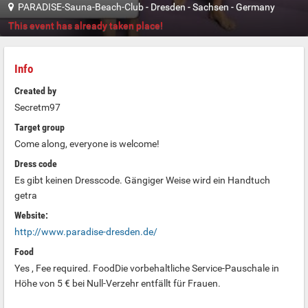
PARADISE-Sauna-Beach-Club
-
Dresden
-
Sachsen
-
Germany
This event has already taken place!
Info
Created by
Secretm97
Target group
Come along, everyone is welcome!
Dress code
Es gibt keinen Dresscode. Gängiger Weise wird ein Handtuch
getra
Website:
http://www.paradise-dresden.de/
Food
Yes , Fee required. FoodDie vorbehaltliche Service-Pauschale in
Höhe von 5 € bei Null-Verzehr entfällt für Frauen.