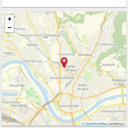
+
−
©
OpenStreetMap
Contributors