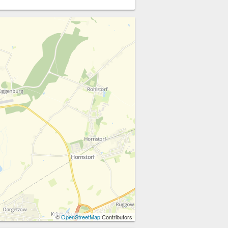
©
OpenStreetMap
Contributors