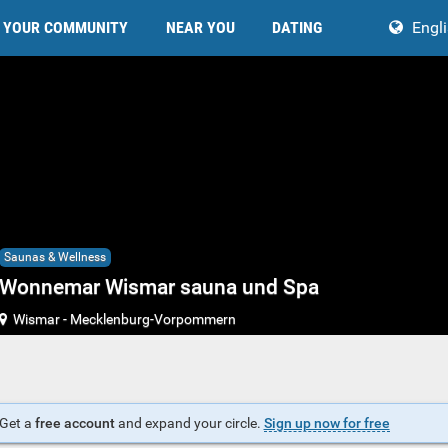
YOUR COMMUNITY
NEAR YOU
DATING
Engl
Saunas & Wellness
Wonnemar Wismar sauna und Spa
Wismar
-
Mecklenburg-Vorpommern
Get a
free account
and expand your circle.
Sign up now for free