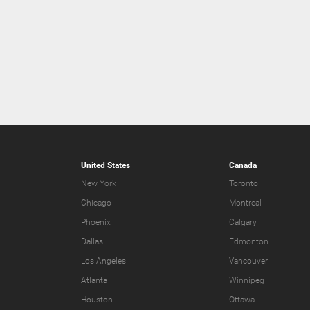
United States
Canada
New York
Toronto
Chicago
Montreal
Phoenix
Calgary
Dallas
Edmonton
Los Angeles
Vancouver
Atlanta
Winnipeg
Houston
Ottawa