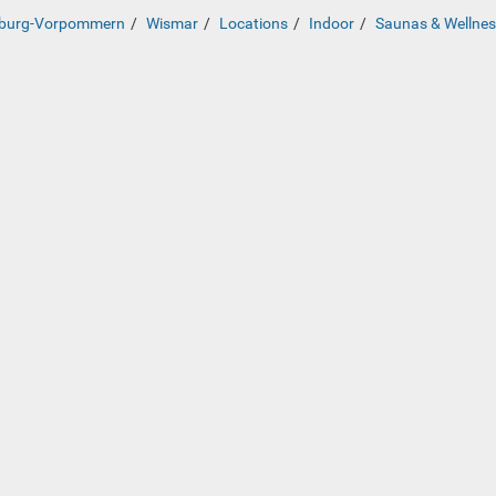
burg-Vorpommern
Wismar
Locations
Indoor
Saunas & Wellne