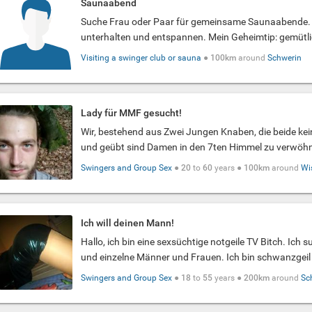
Saunaabend
Suche Frau oder Paar für gemeinsame Saunaabende. 
unterhalten und entspannen. Mein Geheimtip: gemütli
Visiting a swinger club or sauna
●
100km
around
Schwerin
Lady für MMF gesucht!
Wir, bestehend aus Zwei Jungen Knaben, die beide k
und geübt sind Damen in den 7ten Himmel zu verwöhn
Swingers and Group Sex
●
20
to
60
years ●
100km
around
Wi
Ich will deinen Mann!
Hallo, ich bin eine sexsüchtige notgeile TV Bitch. Ich 
und einzelne Männer und Frauen. Ich bin schwanzgeil 
Swingers and Group Sex
●
18
to
55
years ●
200km
around
Sc