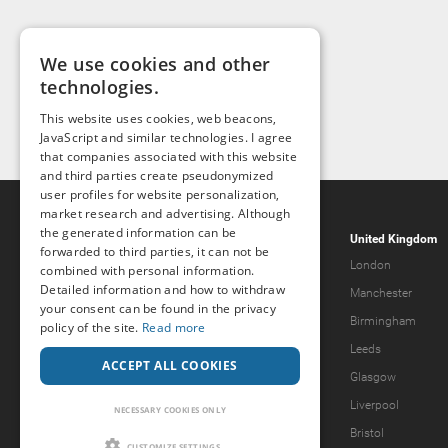
We use cookies and other
technologies.
This website uses cookies, web beacons,
JavaScript and similar technologies. I agree
that companies associated with this website
and third parties create pseudonymized
user profiles for website personalization,
market research and advertising. Although
the generated information can be
Popcorn.dating
United Kingdom
forwarded to third parties, it can not be
Help & Support
London
combined with personal information.
Detailed information and how to withdraw
Guidelines
Manchester
your consent can be found in the privacy
Terms & Conditions
Birmingham
policy of the site.
Read more
Legal Notice
Leeds
ACCEPT ALL COOKIES
Privacy Policy
Glasgow
Forgot password?
Liverpool
NECESSARY COOKIES ONLY
What we offer
Bristol
CUSTOMIZE SETTINGS