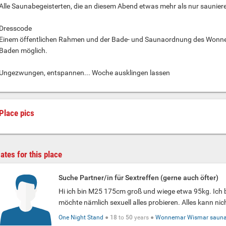
Alle Saunabegeisterten, die an diesem Abend etwas mehr als nur saunie
Dresscode
Einem öffentlichen Rahmen und der Bade- und Saunaordnung des Wonne
Baden möglich.
Ungezwungen, entspannen... Woche ausklingen lassen
Place pics
ates for this place
Suche Partner/in für Sextreffen (gerne auch öfter)
Hi ich bin M25 175cm groß und wiege etwa 95kg. Ich b
möchte nämlich sexuell alles probieren. Alles kann nic
One Night Stand
●
18
to
50
years ●
Wonnemar Wismar sauna