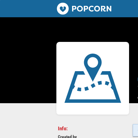
Popcorn.dating
Info:
Created by