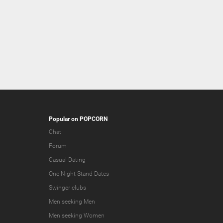
Popular on POPCORN
Chat
Forum
Casual Dating
One Night Stand Dates
Swinger clubs
Men seeking Men
Men seeking Women